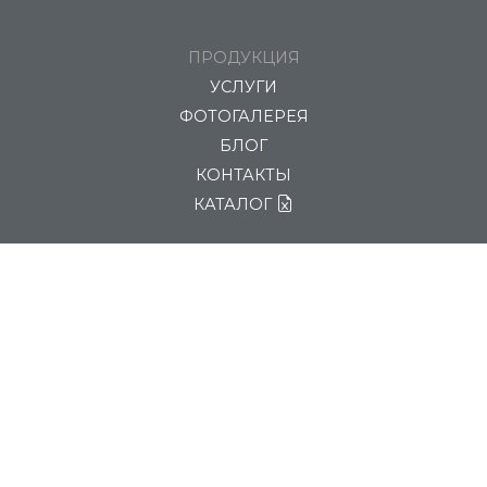
ПРОДУКЦИЯ
УСЛУГИ
ФОТОГАЛЕРЕЯ
БЛОГ
КОНТАКТЫ
КАТАЛОГ
8 (800) 234-37-07
sales@polymyr-nn.ru
ПОЛИМИР-НН, Нижегородская область, г. Дзержинск,
Восточное шоссе 128Е