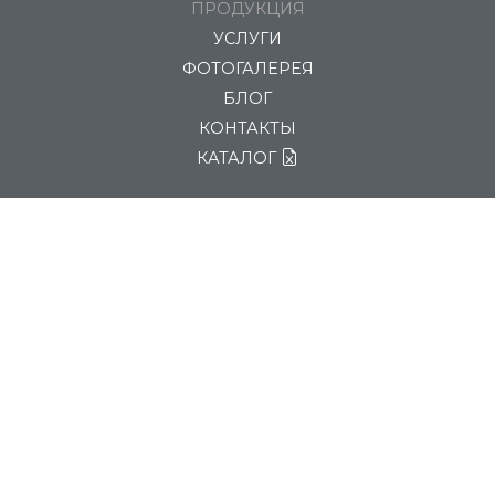
ПРОДУКЦИЯ
УСЛУГИ
ФОТОГАЛЕРЕЯ
БЛОГ
КОНТАКТЫ
КАТАЛОГ
8 (800) 234-37-07
sales@polymyr-nn.ru
ПОЛИМИР-НН, Нижегородская область, г. Дзержинск,
Восточное шоссе 128Е
© 2026 ПОЛИМИР-НН. Все права защищены.