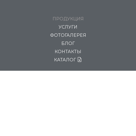
ПРОДУКЦИЯ
УСЛУГИ
ФОТОГАЛЕРЕЯ
БЛОГ
КОНТАКТЫ
КАТАЛОГ
8 (800) 234-37-07
sales@polymyr-nn.ru
ПОЛИМИР-НН, Нижегородская область, г. Дзержинск,
Восточное шоссе 128Е